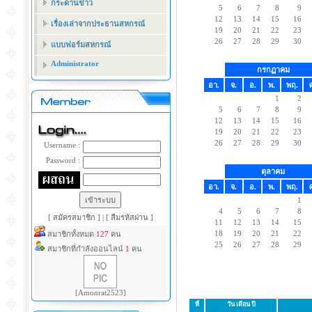
กระดานข่าว
5
6
7
8
9
12
13
14
15
16
เรื่องเล่าจากประธานสหกรณ์
19
20
21
22
23
26
27
28
29
30
แบบฟอร์มสหกรณ์
Administrator
กรกฏาคม
อา.
จ.
อ.
พ.
พฤ.
1
2
5
6
7
8
9
12
13
14
15
16
19
20
21
22
23
26
27
28
29
30
Username :
Password :
ตุลาคม
อา.
จ.
อ.
พ.
พฤ.
1
4
5
6
7
8
[ สมัครสมาชิก ]
|
[ ลืมรหัสผ่าน ]
11
12
13
14
15
18
19
20
21
22
สมาชิกทั้งหมด
127
คน
25
26
27
28
29
สมาชิกที่กำลังออนไลน์
1
คน
[Amonrat2523]
ที่
วัน เดือน ปี