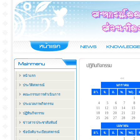
หน้าแรก
<<
ประวัติสหกรณ์
มกราคม
อา.
จ.
อ.
พ.
พฤ.
คณะกรรมการดำเนินการ
1
4
5
6
7
8
ประมวลภาพกิจกรรม
11
12
13
14
15
18
19
20
21
22
ปฏิทินกิจกรรม
25
26
27
28
29
ข่าวสาร/ประชาสัมพันธ์
เมษายน
ข้อบังคับ/ระเบียบสหกรณ์
อา.
จ.
อ.
พ.
พฤ.
1
2