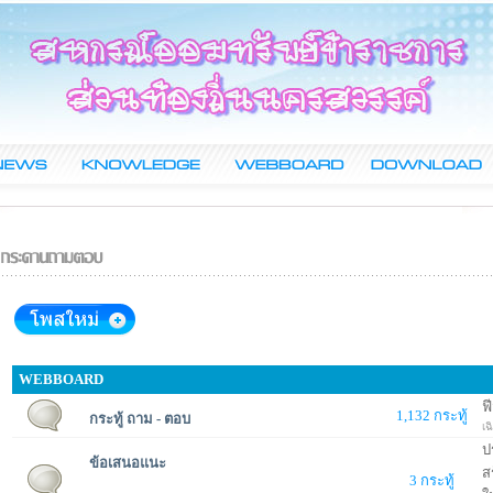
WEBBOARD
ฟ
1,132 กระทู้
กระทู้ ถาม - ตอบ
เฉ
ป
ข้อเสนอแนะ
ส
3 กระทู้