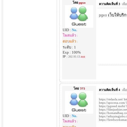
โดย
pgxo
ความคิดเห็นที่ 3
เมื่
pgxo
เว็บให้บร
UID :
No.
โพสแล้ว
:
ตอบแล้ว
:
ระดับ : 1
Exp : 100%
IP
:
202.93.13.
xxx
โดย
วาว
ความคิดเห็นที่ 4
เมื่
https://rtelaola.net/
ht
https://spocena.com/
https://pgzeed.mobi/
https://filmjunkies.net
https://homatalhaq.c
UID :
No.
https://adtypingjobs.
https://firedworksma
โพสแล้ว
: