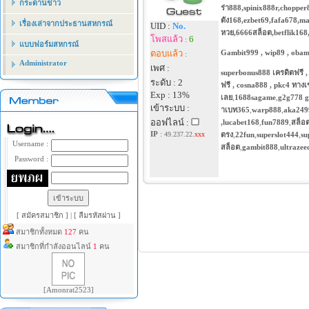
กระดานข่าว
ร่า888
,
spinix888r
,
chopper
ตัง168
,
ezbet69
,
fafa678
,
ma
เรื่องเล่าจากประธานสหกรณ์
UID :
No.
หวย
,
6666สล็อต
,
betflik168
โพสแล้ว
6
:
แบบฟอร์มสหกรณ์
ตอบแล้ว
Gambit999
,
wip89
,
obam
:
Administrator
เพศ :
superbonus888 เครดิตฟรี
ระดับ : 2
ฟรี
,
cosna888
,
pkc4 ทางเ
Exp : 13%
เลย
,
1688sagame
,
g2g778 
เข้าระบบ :
าเบท365
,
warp888
,
aka249
ออฟไลน์ :
,
lucabet168
,
fun7889
,
สล็อ
IP
:
49.237.22.
xxx
ตรง
,
22fun
,
superslot444
,
su
Username :
สล็อต
,
gambit888
,
ultrazee
Password :
[ สมัครสมาชิก ]
|
[ ลืมรหัสผ่าน ]
สมาชิกทั้งหมด
127
คน
สมาชิกที่กำลังออนไลน์
1
คน
[Amonrat2523]