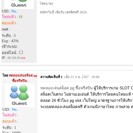
ได้สบายๆ
UID :
No.
สมัครวันนี้ เพื่อรับ
เครดิตฟรี 2024
โพสแล้ว
18
:
ตอบแล้ว
:
เพศ :
ระดับ : 3
Exp : 45%
เข้าระบบ :
ออฟไลน์ :
IP
:
98.159.43.
xxx
โดย
ทดลองเล่นสล็อต pg
ความคิดเห็นที่ 1
เมื่อ 21 ก.ย. 2567 : 18:06
ซื้อฟรีสปิน
ทดลองเล่นสล็อต pg ซื้อฟรีสปิน
ผู้ให้บริการเกม SLOT
สล็อตเว็บตรง ไม่ผ่านเอเย่นต์ ให้บริการโดยคนไทยแท้ 
ตลอด 24 ชั่วโมง pg slot เว็บใหญ่ มาตรฐานการให้บริกา
ระบบทดลองเล่นสล็อตฟรี ตัวเกมมีภาษาไทย ภาพสวย 
UID :
No.
โพสแล้ว
:
ตอบแล้ว
:
ระดับ : 1
Exp : 100%