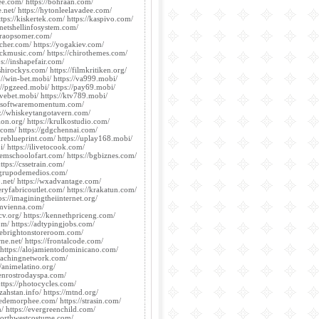
ee.com/
https://bohraan.com/
.net/
https://hytonleelavadee.com/
ttps://kiskertek.com/
https://kaspivo.com/
//netshellinfosystem.com/
baraopsomer.com/
tcher.com/
https://yogakiev.com/
rickmusic.com/
https://chirothemes.com/
ps://inshapefair.com/
/shirockys.com/
https://filmkritiken.org/
://win-bet.mobi/
https://va999.mobi/
://pgzeed.mobi/
https://pay69.mobi/
livebet.mobi/
https://ktv789.mobi/
//softwaremomentum.com/
s://whiskeytangotavern.com/
ion.org/
https://krulkostudio.com/
.com/
https://gdgchennai.com/
ireblueprint.com/
https://uplay168.mobi/
i/
https://ilivetocook.com/
slemschoolofart.com/
https://bgbiznes.com/
ttps://cssetrain.com/
agrupodemedios.com/
.net/
https://wxadvantage.com/
teryfabricoutlet.com/
https://krakatun.com/
ps://imaginingtheiinternet.org/
omvienna.com/
scv.org/
https://kennethpriceng.com/
om/
https://adtypingjobs.com/
thebrightonstoreroom.com/
rne.net/
https://frontalcode.com/
https://alojamientodominicano.com/
teachingnetwork.com/
//animelatino.org/
uenrostrodayspa.com/
ttps://photocycles.com/
zahstan.info/
https://mtnd.org/
chedemorphee.com/
https://strasin.com/
m/
https://evergreenchild.com/
/northwestcostume.com/