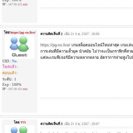
IP
:
147.50.121.
xxx
โดย
https://pg-xo.live/
ความคิดเห็นที่ 2
เมื่อ 21 ก.ย. 2567 : 18:06
https://pg-xo.live/
เกมสล็อตออนไลน์ใหม่ล่าสุด เกมเล่นฟ
การเล่นที่มีความล้ำยุค นำสมัย ไม่ว่าจะเป็นกราฟิกที่
แต่ละเกมฟีเจอร์มีความหลากหลาย อัตราการจ่ายสูงโบ
UID :
No.
โพสแล้ว
:
ตอบแล้ว
:
ระดับ : 1
Exp : 100%
IP
:
147.50.121.
xxx
โดย
วาว
ความคิดเห็นที่ 3
เมื่อ 21 ก.ย. 2567 : 18:07