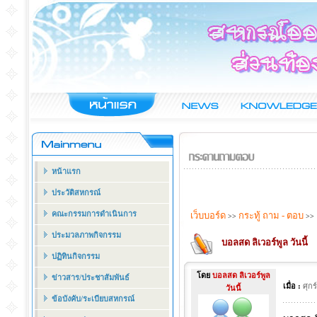
หน้าแรก
ประวัติสหกรณ์
คณะกรรมการดำเนินการ
เว็บบอร์ด
กระทู้ ถาม - ตอบ
>>
>>
ประมวลภาพกิจกรรม
บอลสด ลิเวอร์พูล วันนี้
ปฏิทินกิจกรรม
โดย
บอลสด ลิเวอร์พูล
ข่าวสาร/ประชาสัมพันธ์
เมื่อ :
ศุก
วันนี้
ข้อบังคับ/ระเบียบสหกรณ์