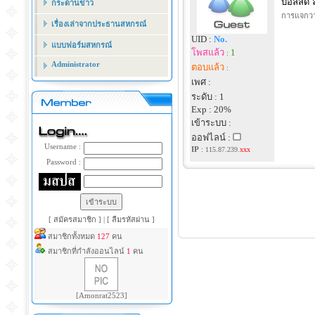
บอลสด ลิ
กระดานข่าว
การแจกวาป
เรื่องเล่าจากประธานสหกรณ์
UID :
No.
แบบฟอร์มสหกรณ์
โพสแล้ว
1
:
Administrator
ตอบแล้ว
:
เพศ :
ระดับ : 1
Exp : 20%
เข้าระบบ :
ออฟไลน์ :
Username :
IP
:
115.87.239.
xxx
Password :
[ สมัครสมาชิก ]
|
[ ลืมรหัสผ่าน ]
สมาชิกทั้งหมด
127
คน
สมาชิกที่กำลังออนไลน์
1
คน
[Amonrat2523]