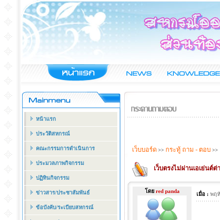
หน้าแรก
ประวัติสหกรณ์
คณะกรรมการดำเนินการ
เว็บบอร์ด
กระทู้ ถาม - ตอบ
>>
>>
ประมวลภาพกิจกรรม
เว็บตรงไม่ผ่านเอเย่นต์ต
ปฏิทินกิจกรรม
โดย
red panda
ข่าวสาร/ประชาสัมพันธ์
เมื่อ :
พฤห
ข้อบังคับ/ระเบียบสหกรณ์