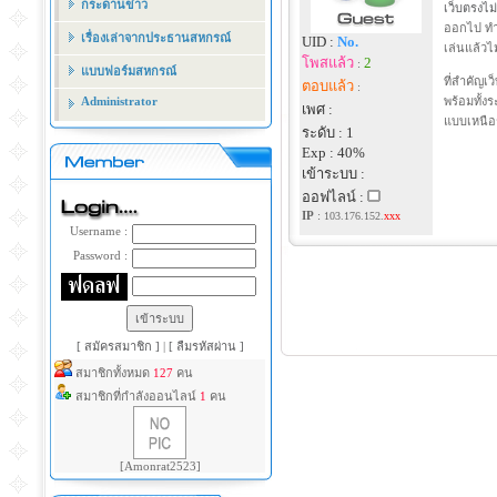
กระดานข่าว
เว็บตรงไม
ออกไป ทำใ
เรื่องเล่าจากประธานสหกรณ์
UID :
No.
เล่นแล้วไ
โพสแล้ว
2
:
แบบฟอร์มสหกรณ์
ที่สำคัญเ
ตอบแล้ว
:
Administrator
พร้อมทั้ง
เพศ :
แบบเหนือร
ระดับ : 1
Exp : 40%
เข้าระบบ :
ออฟไลน์ :
IP
:
103.176.152.
xxx
Username :
Password :
[ สมัครสมาชิก ]
|
[ ลืมรหัสผ่าน ]
สมาชิกทั้งหมด
127
คน
สมาชิกที่กำลังออนไลน์
1
คน
[Amonrat2523]