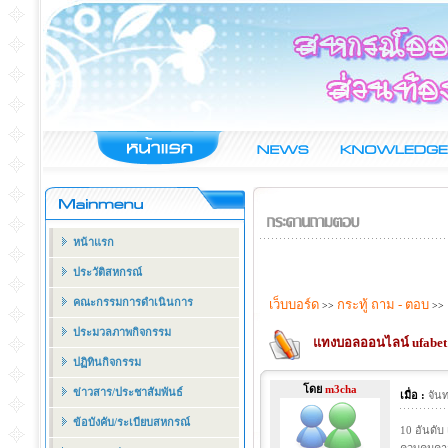
หน้าแรก
ประวัติสหกรณ์
คณะกรรมการดำเนินการ
เว็บบอร์ด
กระทู้ ถาม - ตอบ
>>
>>
ประมวลภาพกิจกรรม
แทงบอลออนไลน์ ufabet 
ปฏิทินกิจกรรม
โดย
m3cha
ข่าวสาร/ประชาสัมพันธ์
เมื่อ :
จัน
ข้อบังคับ/ระเบียบสหกรณ์
10 อันดับ