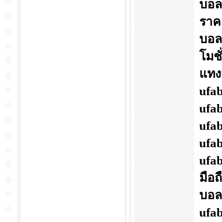
บอล
ราค
บอล
โมช
แทง
ufa
ufab
ufa
ufa
ufa
มือ
บอล
ufa