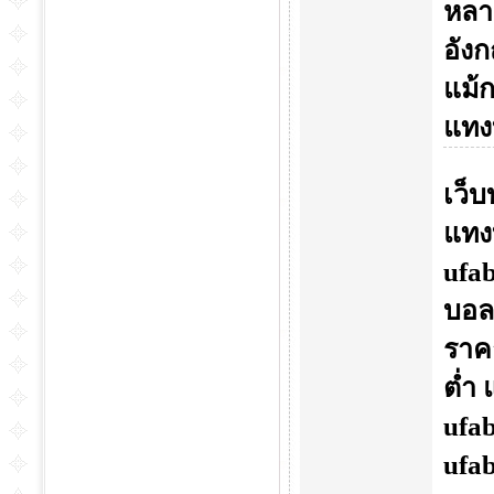
หลาย
อังก
แม้ก
แทง
เว็บ
แทง
ufa
บอล 
ราคา
ต่ำ 
ufab
ufa