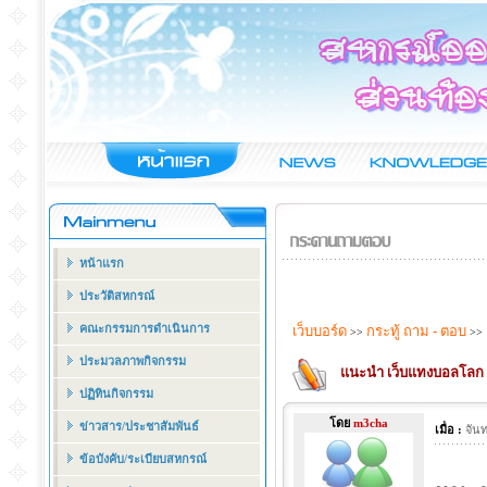
หน้าแรก
ประวัติสหกรณ์
คณะกรรมการดำเนินการ
เว็บบอร์ด
กระทู้ ถาม - ตอบ
>>
>>
ประมวลภาพกิจกรรม
แนะนำ เว็บแทงบอลโลก 20
ปฏิทินกิจกรรม
โดย
m3cha
ข่าวสาร/ประชาสัมพันธ์
เมื่อ :
จัน
ข้อบังคับ/ระเบียบสหกรณ์