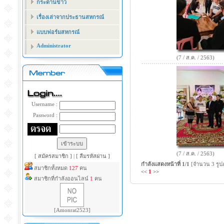
กระดานข่าว
เรื่องเล่าจากประธานสหกรณ์
แบบฟอร์มสหกรณ์
Administrator
(7 / ส.ค. / 2563)
Username :
Password :
(7 / ส.ค. / 2563)
[ สมัครสมาชิก ]
|
[ ลืมรหัสผ่าน ]
กำลังแสดงหน้าที่
1/1
[จำนวน 3 รูป
สมาชิกทั้งหมด
127
คน
<<
1
>>
สมาชิกที่กำลังออนไลน์
1
คน
[Amonrat2523]