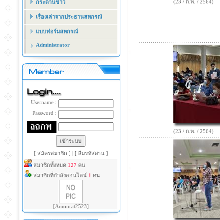
(23 / ก.พ. / 2564)
กระดานข่าว
เรื่องเล่าจากประธานสหกรณ์
แบบฟอร์มสหกรณ์
Administrator
Username :
Password :
(23 / ก.พ. / 2564)
[ สมัครสมาชิก ]
|
[ ลืมรหัสผ่าน ]
สมาชิกทั้งหมด
127
คน
สมาชิกที่กำลังออนไลน์
1
คน
[Amonrat2523]