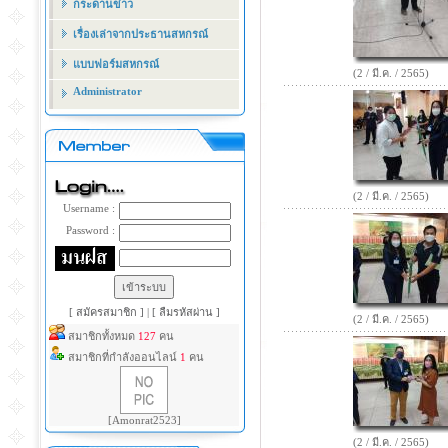
กระดานข่าว
เรื่องเล่าจากประธานสหกรณ์
แบบฟอร์มสหกรณ์
(2 / มี.ค. / 2565)
Administrator
(2 / มี.ค. / 2565)
Username :
Password :
[ สมัครสมาชิก ]
|
[ ลืมรหัสผ่าน ]
(2 / มี.ค. / 2565)
สมาชิกทั้งหมด
127
คน
สมาชิกที่กำลังออนไลน์
1
คน
[Amonrat2523]
(2 / มี.ค. / 2565)