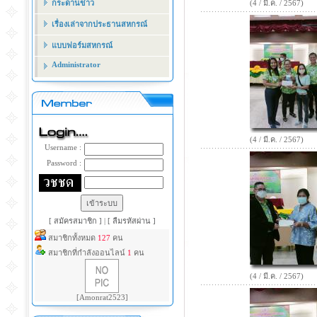
กระดานข่าว
(4 / มี.ค. / 2567)
เรื่องเล่าจากประธานสหกรณ์
แบบฟอร์มสหกรณ์
Administrator
(4 / มี.ค. / 2567)
Username :
Password :
[ สมัครสมาชิก ]
|
[ ลืมรหัสผ่าน ]
สมาชิกทั้งหมด
127
คน
สมาชิกที่กำลังออนไลน์
1
คน
(4 / มี.ค. / 2567)
[Amonrat2523]