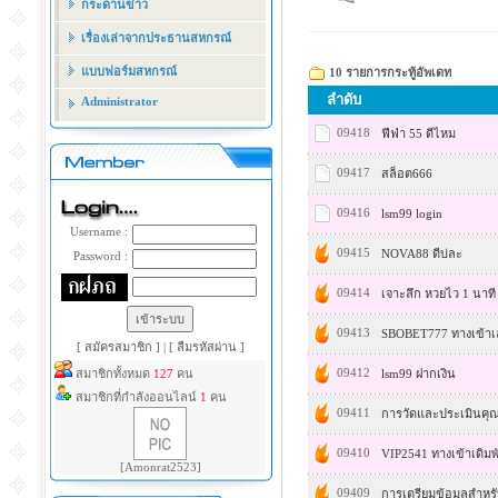
กระดานข่าว
เรื่องเล่าจากประธานสหกรณ์
แบบฟอร์มสหกรณ์
10 รายการกระทู้อัพเดท
ลำดับ
Administrator
09418
ฟีฟ่า 55 ดีไหม
09417
สล็อต666
09416
lsm99 login
Username :
09415
NOVA88 ดีบ่ละ
Password :
09414
เจาะลึก หวยไว 1 นาที
09413
SBOBET777 ทางเข้าเ
[ สมัครสมาชิก ]
|
[ ลืมรหัสผ่าน ]
09412
สมาชิกทั้งหมด
127
คน
lsm99 ฝากเงิน
สมาชิกที่กำลังออนไลน์
1
คน
09411
การวัดและประเมินคุณภ
09410
VIP2541 ทางเข้าเดิมพ
[Amonrat2523]
09409
การเตรียมข้อมูลสำหร