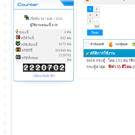
1
2
3
4
เริ่มนับ 18 / ม.ค. / 2555
. . .
5
ผู้ใช้งานขณะนี้
4
IP
114
4 คน
ขณะนี้
Next
สถิติวันนี้
832 คน
6275 คน
หัวข้อปกติ
กระทู้ฮอต
สถิติเดือนนี้
สถิติปีนี้
361849 คน
สถิติการใช้งาน
2220702
สถิติทั้งหมด
คน
9418 กระทู้
โดย 133 สมาชิ
กระทู้ล่าสุด :
ฟีฟ่า 55 ดีไหม
(6
(Show/hide IP)